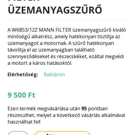
ÜZEMANYAGSZŰRŐ
A WK853/12Z MANN FILTER üzemanyagszűrő kiváló
minőségű alkatrész, amely hatékonyan tisztítja az
üzemanyagot a motornak. A szűrő hatékonyan
távolítja el az üzemanyagban található
szennyeződéseket és részecskéket, ezáltal megvédi
a motort a káros hatásoktól.
Elérhetőség:
Raktáron
9 500
Ft
Ezen termék megvásárlása után
95
pontban
részesülhet, melyet a következő vásárlás alkalmával
használhat fel!
WK853/12Z