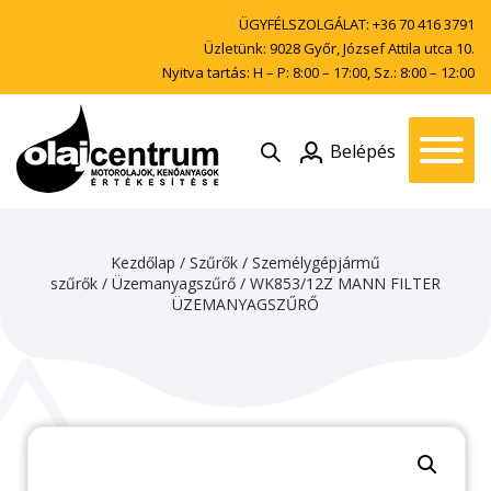
ÜGYFÉLSZOLGÁLAT:
+36 70 416 3791
Üzletünk: 9028 Győr, József Attila utca 10.
Nyitva tartás: H – P: 8:00 – 17:00, Sz.: 8:00 – 12:00
Belépés
Kezdőlap
/
Szűrők
/
Személygépjármű
szűrők
/
Üzemanyagszűrő
/ WK853/12Z MANN FILTER
ÜZEMANYAGSZŰRŐ