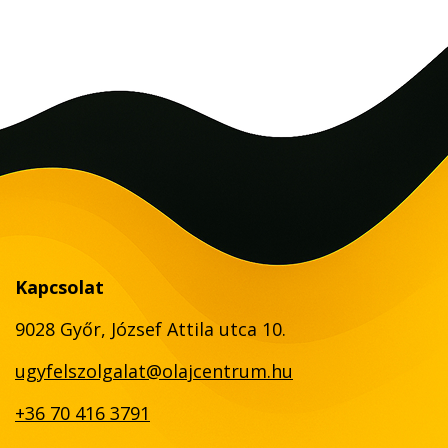
Kapcsolat
9028 Győr, József Attila utca 10.
ugyfelszolgalat@olajcentrum.hu
+36 70 416 3791