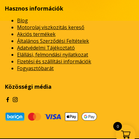
Hasznos információk
Blog
Motorolaj viszkozitás kereső
Akciós termékek
Általános Szerződési Feltételek
Adatvédelmi Tájékoztató
Elállási, felmondási nyilatkozat
Fizetési és szállítási információk
Fogyasztóbarát
Közösségi média
0