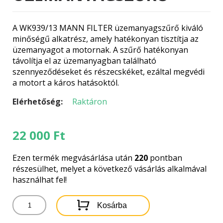
A WK939/13 MANN FILTER üzemanyagszűrő kiváló
minőségű alkatrész, amely hatékonyan tisztítja az
üzemanyagot a motornak. A szűrő hatékonyan
távolítja el az üzemanyagban található
szennyeződéseket és részecskéket, ezáltal megvédi
a motort a káros hatásoktól.
Elérhetőség:
Raktáron
22 000
Ft
Ezen termék megvásárlása után
220
pontban
részesülhet, melyet a következő vásárlás alkalmával
használhat fel!
WK939/13
Kosárba
MANN
FILTER