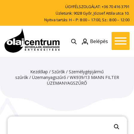
ÜGYFÉLSZOLGÁLAT:
+36 70 416 3791
Üzletünk: 9028 Győr, József Attila utca 10.
Nyitva tartás: H – P: 8:00 – 17:00, Sz.: 8:00 – 12:00
Belépés
Kezdőlap
/
Szűrők
/
Személygépjármű
szűrők
/
Üzemanyagszűrő
/ WK939/13 MANN FILTER
ÜZEMANYAGSZŰRŐ