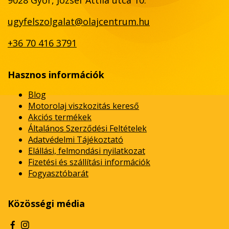
9028 Győr, József Attila utca 10.
ugyfelszolgalat@olajcentrum.hu
+36 70 416 3791
Hasznos információk
Blog
Motorolaj viszkozitás kereső
Akciós termékek
Általános Szerződési Feltételek
Adatvédelmi Tájékoztató
Elállási, felmondási nyilatkozat
Fizetési és szállítási információk
Fogyasztóbarát
Közösségi média