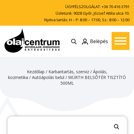
ÜGYFÉLSZOLGÁLAT:
+36 70 416 3791
Üzletünk: 9028 Győr, József Attila utca 10.
Nyitva tartás: H – P: 8:00 – 17:00, Sz.: 8:00 – 12:00
Belépés
Kezdőlap
/
Karbantartás, szerviz
/
Ápolás,
kozmetika
/
Autóápolás belül
/ WÜRTH BELSŐTÉR TISZTÍTÓ
500ML