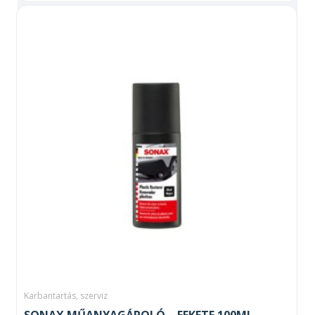
Karbantartás, szerviz
SONAX MŰANYAGÁPOLÓ – FEKETE 100ML