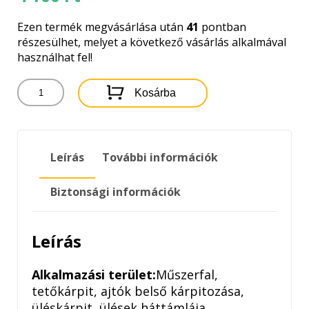
Ezen termék megvásárlása után
41
pontban
részesülhet, melyet a következő vásárlás alkalmával
használhat fel!
WÜRTH
Kosárba
BELSŐTÉR
TISZTÍTÓ
500ML
mennyiség
Leírás
További információk
Biztonsági információk
Leírás
Alkalmazási terület:
Műszerfal,
tetőkárpit, ajtók belső kárpitozása,
üléskárpit, ülések háttámlája,