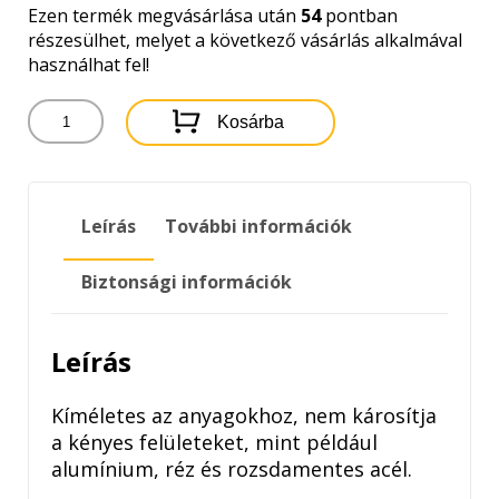
Ezen termék megvásárlása után
54
pontban
részesülhet, melyet a következő vásárlás alkalmával
használhat fel!
WÜRTH
Kosárba
IPARI
TISZTÍTÓ
500ML
mennyiség
Leírás
További információk
Biztonsági információk
Leírás
Kíméletes az anyagokhoz, nem károsítja
a kényes felületeket, mint például
alumínium, réz és rozsdamentes acél.