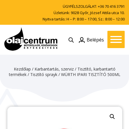
ÜGYFÉLSZOLGÁLAT:
+36 70 416 3791
Üzletünk: 9028 Győr, József Attila utca 10.
Nyitva tartás: H – P: 8:00 – 17:00, Sz.: 8:00 – 12:00
Belépés
Kezdőlap
/
Karbantartás, szerviz
/
Tisztító, karbantartó
termékek
/
Tisztító sprayk
/ WÜRTH IPARI TISZTÍTÓ 500ML