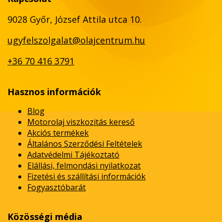
9028 Győr, József Attila utca 10.
ugyfelszolgalat@olajcentrum.hu
+36 70 416 3791
Hasznos információk
Blog
Motorolaj viszkozitás kereső
Akciós termékek
Általános Szerződési Feltételek
Adatvédelmi Tájékoztató
Elállási, felmondási nyilatkozat
Fizetési és szállítási információk
Fogyasztóbarát
Közösségi média