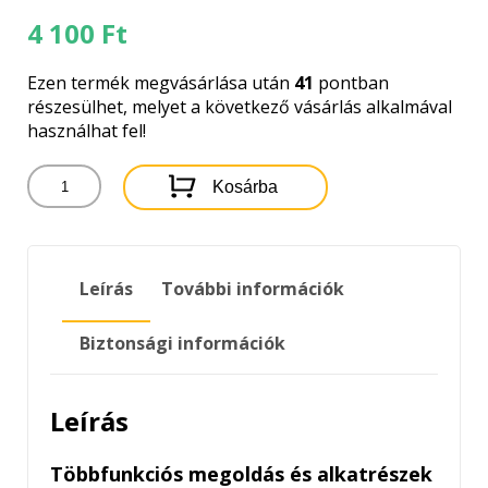
4 100
Ft
Ezen termék megvásárlása után
41
pontban
részesülhet, melyet a következő vásárlás alkalmával
használhat fel!
WÜRTH
Kosárba
MULTI
KARBANTARTÓ
OLAJ
-
Leírás
További információk
COBRA
400ML
mennyiség
Biztonsági információk
Leírás
Többfunkciós megoldás és alkatrészek