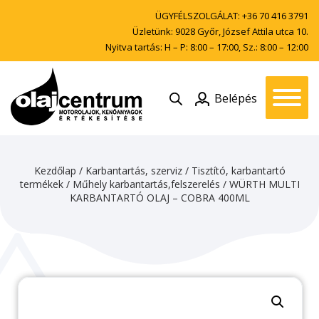
ÜGYFÉLSZOLGÁLAT:
+36 70 416 3791
Üzletünk: 9028 Győr, József Attila utca 10.
Nyitva tartás: H – P: 8:00 – 17:00, Sz.: 8:00 – 12:00
Belépés
Kezdőlap
/
Karbantartás, szerviz
/
Tisztító, karbantartó
termékek
/
Műhely karbantartás,felszerelés
/ WÜRTH MULTI
KARBANTARTÓ OLAJ – COBRA 400ML