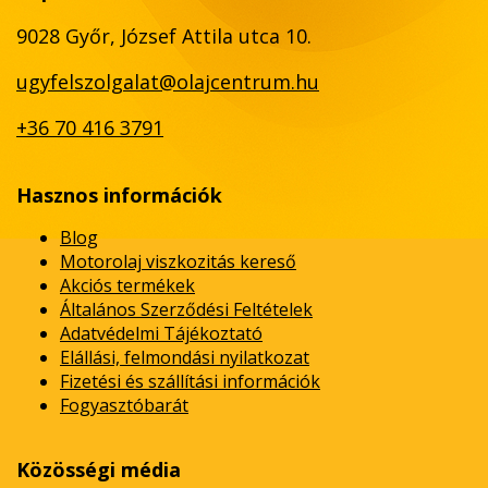
9028 Győr, József Attila utca 10.
ugyfelszolgalat@olajcentrum.hu
+36 70 416 3791
Hasznos információk
Blog
Motorolaj viszkozitás kereső
Akciós termékek
Általános Szerződési Feltételek
Adatvédelmi Tájékoztató
Elállási, felmondási nyilatkozat
Fizetési és szállítási információk
Fogyasztóbarát
Közösségi média