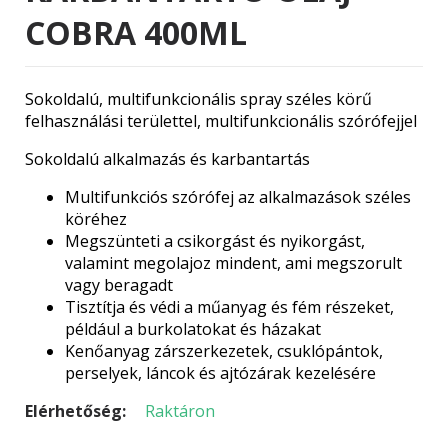
COBRA 400ML
Sokoldalú, multifunkcionális spray széles körű
felhasználási területtel, multifunkcionális szórófejjel
Sokoldalú alkalmazás és karbantartás
Multifunkciós szórófej az alkalmazások széles
köréhez
Megszünteti a csikorgást és nyikorgást,
valamint megolajoz mindent, ami megszorult
vagy beragadt
Tisztítja és védi a műanyag és fém részeket,
például a burkolatokat és házakat
Kenőanyag zárszerkezetek, csuklópántok,
perselyek, láncok és ajtózárak kezelésére
Elérhetőség:
Raktáron