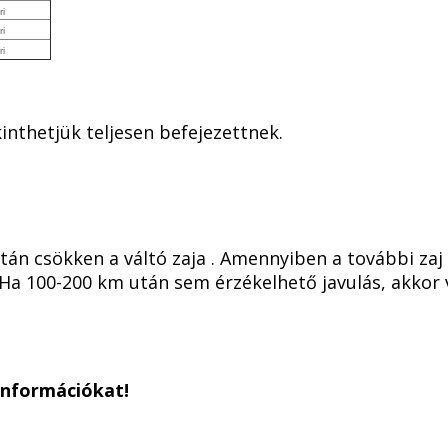
i
i
i
kinthetjük teljesen befejezettnek.
után csökken a váltó zaja . Amennyiben a további za
Ha 100-200 km után sem érzékelhető javulás, akkor 
információkat!