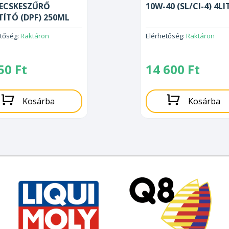
ZECSKESZŰRŐ
10W-40 (SL/CI-4) 4LI
TÍTÓ (DPF) 250ML
etőség:
Raktáron
Elérhetőség:
Raktáron
650
Ft
14 600
Ft
Kosárba
Kosárba