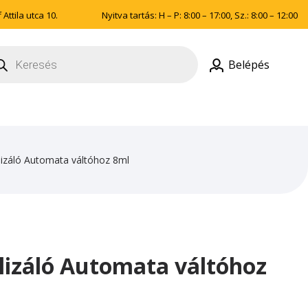
Attila utca 10.
Nyitva tartás: H – P: 8:00 – 17:00, Sz.: 8:00 – 12:00
ducts
rch
Belépés
izáló Automata váltóhoz 8ml
lizáló Automata váltóhoz