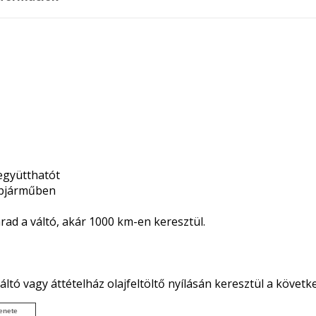
 együtthatót
épjárműben
rad a váltó, akár 1000 km-en keresztül.
ó vagy áttételház olajfeltöltő nyílásán keresztül a követke
enete