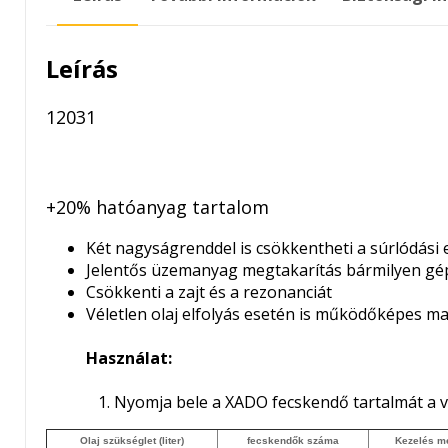
Leírás
12031
+20% hatóanyag tartalom
Két nagyságrenddel is csökkentheti a súrlódási
Jelentős üzemanyag megtakarítás bármilyen g
Csökkenti a zajt és a rezonanciát
Véletlen olaj elfolyás esetén is működőképes ma
Használat:
1. Nyomja bele a XADO fecskendő tartalmát a vált
Olaj szükséglet (liter)
fecskendők
száma
Kezelés m