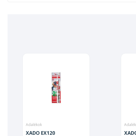
Adalékok
Adalé
XADO EX120
XADO