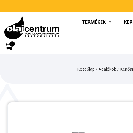
TERMÉKEK
KER
0
Kezdőlap
/
Adalékok
/
Kenőa