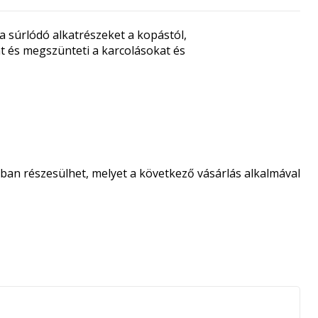
 súrlódó alkatrészeket a kopástól,
ját és megszünteti a karcolásokat és
an részesülhet, melyet a következő vásárlás alkalmával