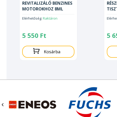
REVITALIZÁLÓ BENZINES
RÉS
MOTOROKHOZ 8ML
TISZ
Elérhetőség:
Raktáron
Elérh
5 550
Ft
5 
Kosárba