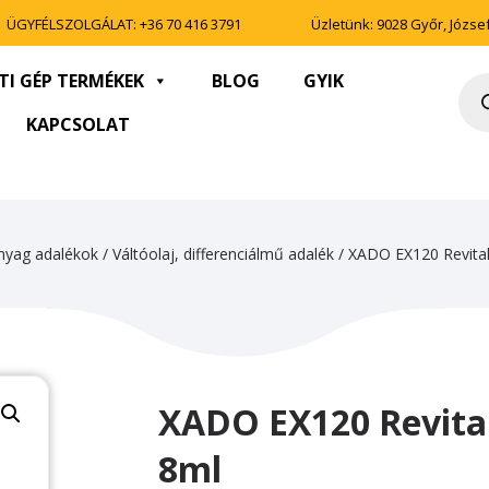
ÜGYFÉLSZOLGÁLAT:
+36 70 416 3791
Üzletünk: 9028 Győr, József 
TI GÉP TERMÉKEK
BLOG
GYIK
Pro
sea
KAPCSOLAT
nyag adalékok
/
Váltóolaj, differenciálmű adalék
/ XADO EX120 Revital
XADO EX120 Revita
8ml