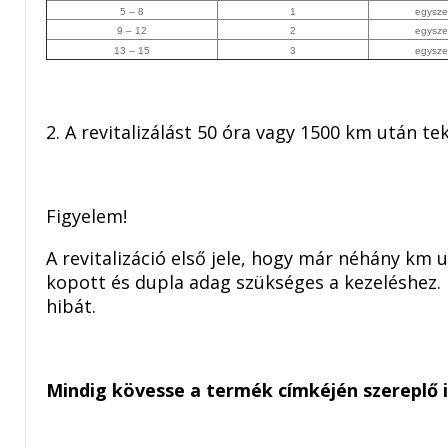
5 – 8
1
egyszer
9 – 12
2
egyszer
13 – 15
3
egyszer
2. A revitalizálást 50 óra vagy 1500 km után te
Figyelem!
A revitalizáció első jele, hogy már néhány km 
kopott és dupla adag szükséges a kezeléshez. 
hibát.
Mindig kövesse a termék címkéjén szereplő 