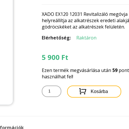
XADO EX120 12031 Revitalizáló megóvja a
helyreállítja az alkatrészek eredeti alak
gödröcskéket az alkatrészek felületén.
Elérhetőség:
Raktáron
5 900
Ft
Ezen termék megvásárlása után
59
pontb
használhat fel!
XADO
Kosárba
EX120
Revitalizáló
Automata
váltóhoz
8ml
mennyiség
nformációk