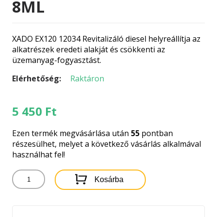
8ML
XADO EX120 12034 Revitalizáló diesel helyreállítja az
alkatrészek eredeti alakját és csökkenti az
üzemanyag-fogyasztást.
Elérhetőség:
Raktáron
5 450
Ft
Ezen termék megvásárlása után
55
pontban
részesülhet, melyet a következő vásárlás alkalmával
használhat fel!
XADO
Kosárba
EX120
REVITAZÁLÓ
-