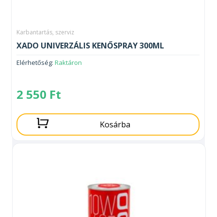
Karbantartás, szerviz
XADO UNIVERZÁLIS KENŐSPRAY 300ML
Elérhetőség:
Raktáron
2 550
Ft
Kosárba