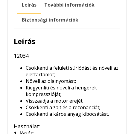
DIESEL
Leírás
További információk
8ML
mennyiség
Biztonsági információk
Leírás
12034
Csökkenti a felületi súrlódást és növeli az
élettartamot;
Növeli az olajnyomást;
Kiegyenlíti és növeli a hengerek
kompresszióját;
Visszaadja a motor erejét;
Csökkenti a zajt és a rezonanciát;
Csökkenti a káros anyag kibocsátást.
Használat:
1. lépés: