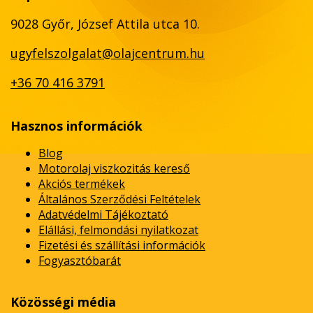
9028 Győr, József Attila utca 10.
ugyfelszolgalat@olajcentrum.hu
+36 70 416 3791
Hasznos információk
Blog
Motorolaj viszkozitás kereső
Akciós termékek
Általános Szerződési Feltételek
Adatvédelmi Tájékoztató
Elállási, felmondási nyilatkozat
Fizetési és szállítási információk
Fogyasztóbarát
Közösségi média