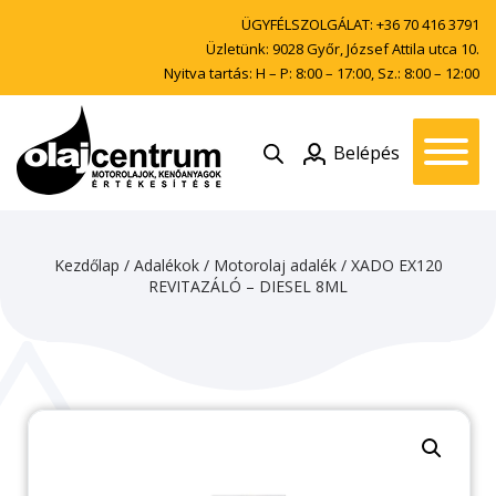
ÜGYFÉLSZOLGÁLAT:
+36 70 416 3791
Üzletünk: 9028 Győr, József Attila utca 10.
Nyitva tartás: H – P: 8:00 – 17:00, Sz.: 8:00 – 12:00
Belépés
Kezdőlap
/
Adalékok
/
Motorolaj adalék
/ XADO EX120
REVITAZÁLÓ – DIESEL 8ML