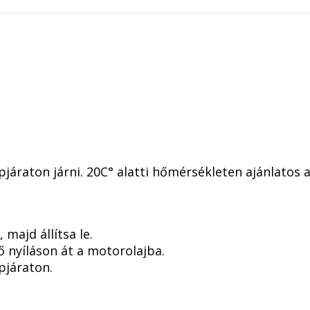
lapjáraton járni. 20C° alatti hőmérsékleten ajánlat
majd állítsa le.
ő nyíláson át a motorolajba.
apjáraton.