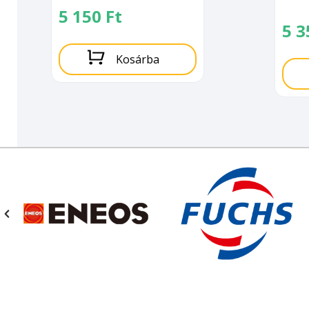
5 150
Ft
5 
Kosárba