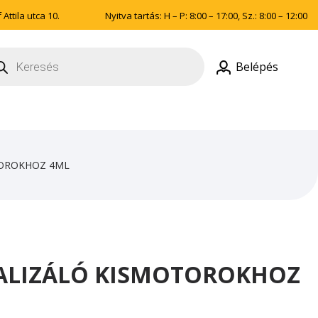
Attila utca 10.
Nyitva tartás: H – P: 8:00 – 17:00, Sz.: 8:00 – 12:00
ducts
rch
Belépés
TOROKHOZ 4ML
TALIZÁLÓ KISMOTOROKHOZ