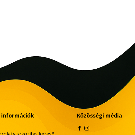
 információk
Közösségi média
rolaj viszkozitás kereső