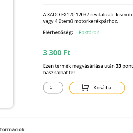
A XADO EX120 12037 revitalizáló kismot
vagy 4 ütemű motorkerékpárhoz.
Elérhetőség:
Raktáron
3 300
Ft
Ezen termék megvásárlása után
33
pontb
használhat fel!
XADO
Kosárba
EX120
REVITALIZÁLÓ
KISMOTOROKHOZ
4ML
mennyiség
nformációk