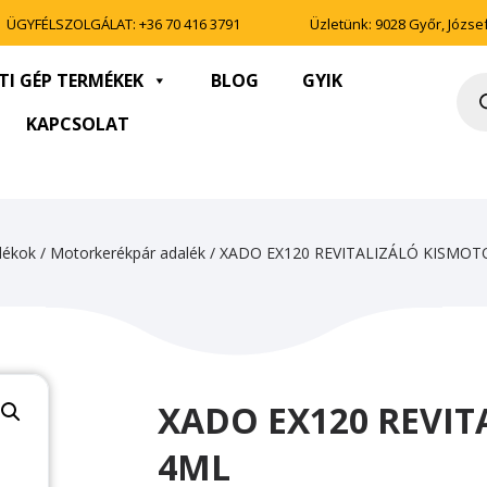
ÜGYFÉLSZOLGÁLAT:
+36 70 416 3791
Üzletünk: 9028 Győr, József 
TI GÉP TERMÉKEK
BLOG
GYIK
Pro
sea
KAPCSOLAT
lékok
/
Motorkerékpár adalék
/ XADO EX120 REVITALIZÁLÓ KISMO
XADO EX120 REVI
4ML