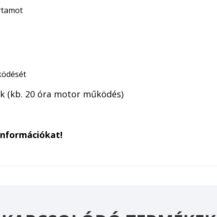
artamot
ködését
ek (kb. 20 óra motor működés)
információkat!