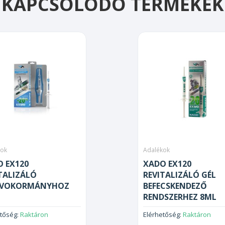
KAPCSOLÓDÓ TERMÉKEK
kok
Adalékok
 EX120
XADO EX120
TALIZÁLÓ
REVITALIZÁLÓ GÉL
RVOKORMÁNYHOZ
BEFECSKENDEZŐ
RENDSZERHEZ 8ML
etőség:
Raktáron
Elérhetőség:
Raktáron