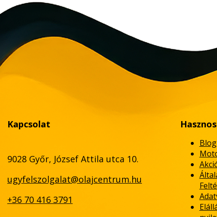
Kapcsolat
Hasznos
Blog
Moto
9028 Győr, József Attila utca 10.
Akci
Álta
ugyfelszolgalat@olajcentrum.hu
Felté
Adat
+36 70 416 3791
Eláll