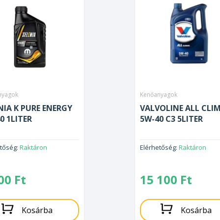
nyagok
Kenőanyagok
NIA K PURE ENERGY
VALVOLINE ALL CLI
0 1LITER
5W-40 C3 5LITER
etőség:
Raktáron
Elérhetőség:
Raktáron
100
Ft
15 100
Ft
Kosárba
Kosárba