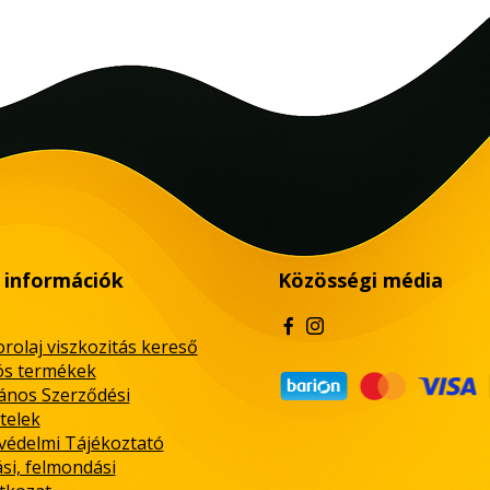
 információk
Közösségi média
rolaj viszkozitás kereső
ós termékek
lános Szerződési
telek
védelmi Tájékoztató
ási, felmondási