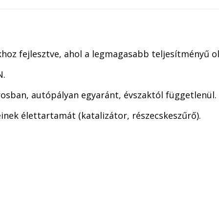
hoz fejlesztve, ahol a legmagasabb teljesítményű ol
N.
osban, autópályan egyaránt, évszaktól függetlenül.
nek élettartamát (katalizátor, részecskeszűrő).