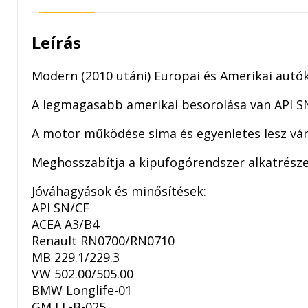
Leírás
Modern (2010 utáni) Europai és Amerikai autók
A legmagasabb amerikai besorolása van API S
A motor működése sima és egyenletes lesz vár
Meghosszabítja a kipufogórendszer alkatrészei
Jóváhagyások és minősítések:
API SN/CF
ACEA A3/B4
Renault RN0700/RN0710
MB 229.1/229.3
VW 502.00/505.00
BMW Longlife-01
GM LL-B-025