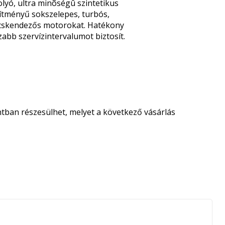
yó, ultra minõségû szintetikus
sítményű sokszelepes, turbós,
ecskendezős motorokat. Hatékony
bb szervízintervalumot biztosít.
tban részesülhet, melyet a következő vásárlás