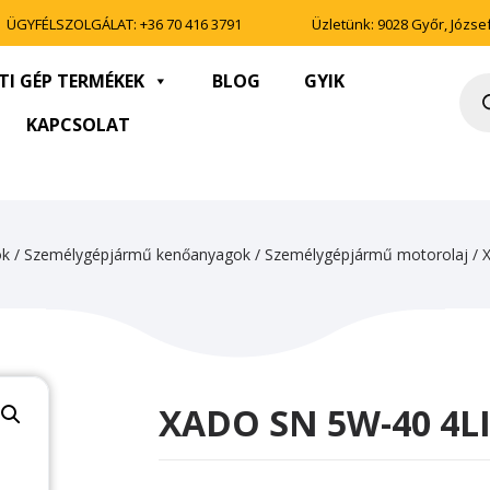
ÜGYFÉLSZOLGÁLAT:
+36 70 416 3791
Üzletünk: 9028 Győr, József 
TI GÉP TERMÉKEK
BLOG
GYIK
Pro
sea
KAPCSOLAT
ok
/
Személygépjármű kenőanyagok
/
Személygépjármű motorolaj
/ 
XADO SN 5W-40 4L