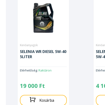
Kenőanyagok
Kenőa
SELENIA WR DIESEL 5W-40
SELE
5LITER
5W-4
Elérhetőség:
Raktáron
Elérh
19 000
Ft
4 
Kosárba