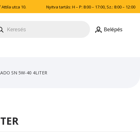
Attila utca 10.
Nyitva tartás: H – P: 8:00 – 17:00, Sz.: 8:00 – 12:00
ducts
rch
Belépés
XADO SN 5W-40 4LITER
ITER