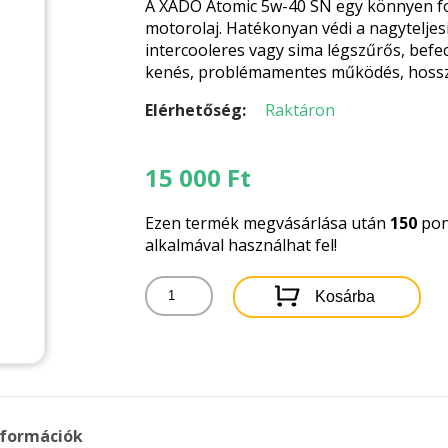
A XADO Atomic 5w-40 SN egy könnyen fol
motorolaj. Hatékonyan védi a nagytelje
intercooleres vagy sima légszűrős, bef
kenés, problémamentes működés, hossza
Elérhetőség:
Raktáron
15 000
Ft
Ezen termék megvásárlása után
150
pon
alkalmával használhat fel!
XADO
Kosárba
SN
5W-
40
4LITER
mennyiség
nformációk