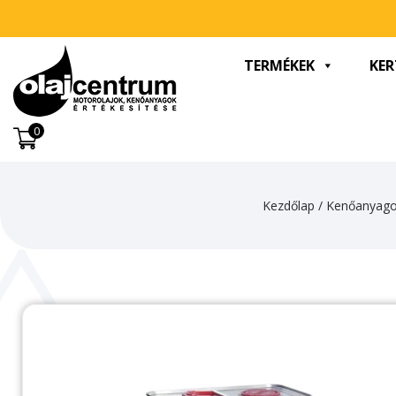
TERMÉKEK
KER
0
Kezdőlap
/
Kenőanyag