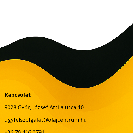
Kapcsolat
9028 Győr, József Attila utca 10.
ugyfelszolgalat@olajcentrum.hu
+36 70 416 3791