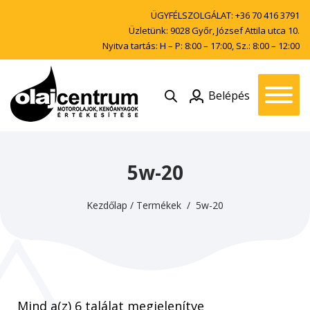
ÜGYFÉLSZOLGÁLAT:
+36 70 416 3791
Üzletünk: 9028 Győr, József Attila utca 10.
Nyitva tartás: H – P: 8:00 – 17:00, Sz.: 8:00 – 12:00
Belépés
5w-20
Kezdőlap
/
Termékek
/ 5w-20
Mind a(z) 6 találat megjelenítve