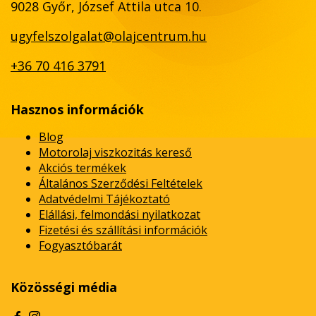
9028 Győr, József Attila utca 10.
ugyfelszolgalat@olajcentrum.hu
+36 70 416 3791
Hasznos információk
Blog
Motorolaj viszkozitás kereső
Akciós termékek
Általános Szerződési Feltételek
Adatvédelmi Tájékoztató
Elállási, felmondási nyilatkozat
Fizetési és szállítási információk
Fogyasztóbarát
Közösségi média