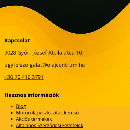
Kapcsolat
9028 Győr, József Attila utca 10.
ugyfelszolgalat@olajcentrum.hu
+36 70 416 3791
Hasznos információk
Blog
Motorolaj viszkozitás kereső
Akciós termékek
Általános Szerződési Feltételek