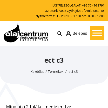
ÜGYFÉLSZOLGÁLAT:
+36 70 416 3791
Üzletünk: 9028 Győr, József Attila utca 10.
Nyitva tartás: H – P: 8:00 – 17:00, Sz.: 8:00 – 12:00
Belépés
ect c3
Kezdőlap
/
Termékek
/ ect c3
Mind a(z) 2 találat megjelenítve