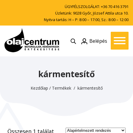
ÜGYFÉLSZOLGÁLAT:
+36 70 416 3791
Üzletünk: 9028 Győr, József Attila utca 10.
Nyitva tartás: H – P: 8:00 – 17:00, Sz.: 8:00 – 12:00
Belépés
kármentesítő
Kezdőlap
/
Termékek
/ kármentesítő
Összesen 1 találat