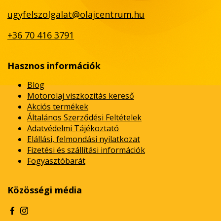
ugyfelszolgalat@olajcentrum.hu
+36 70 416 3791
Hasznos információk
Blog
Motorolaj viszkozitás kereső
Akciós termékek
Általános Szerződési Feltételek
Adatvédelmi Tájékoztató
Elállási, felmondási nyilatkozat
Fizetési és szállítási információk
Fogyasztóbarát
Közösségi média