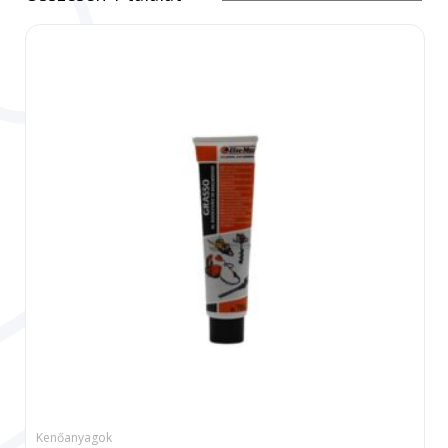
Kenőanyagok