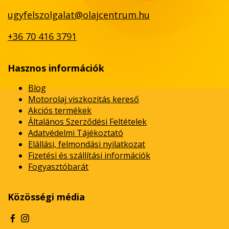
ugyfelszolgalat@olajcentrum.hu
+36 70 416 3791
Hasznos információk
Blog
Motorolaj viszkozitás kereső
Akciós termékek
Általános Szerződési Feltételek
Adatvédelmi Tájékoztató
Elállási, felmondási nyilatkozat
Fizetési és szállítási információk
Fogyasztóbarát
Közösségi média