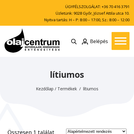
ÜGYFÉLSZOLGÁLAT:
+36 70 416 3791
Üzletünk: 9028 Győr, József Attila utca 10.
Nyitva tartás: H – P: 8:00 – 17:00, Sz.: 8:00 – 12:00
Belépés
lítiumos
Kezdőlap
/
Termékek
/ lítiumos
Összesen 1 találat