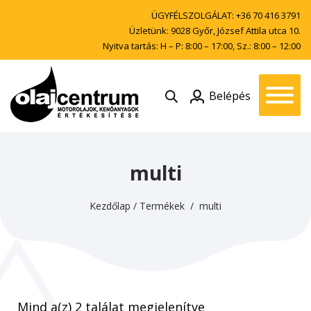
ÜGYFÉLSZOLGÁLAT:
+36 70 416 3791
Üzletünk: 9028 Győr, József Attila utca 10.
Nyitva tartás: H – P: 8:00 – 17:00, Sz.: 8:00 – 12:00
Belépés
multi
Kezdőlap
/
Termékek
/ multi
Mind a(z) 2 találat megjelenítve