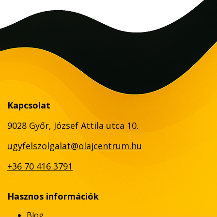
Kapcsolat
9028 Győr, József Attila utca 10.
ugyfelszolgalat@olajcentrum.hu
+36 70 416 3791
Hasznos információk
Blog