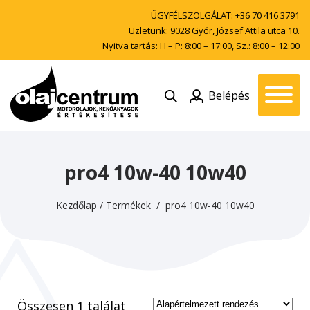
ÜGYFÉLSZOLGÁLAT:
+36 70 416 3791
Üzletünk: 9028 Győr, József Attila utca 10.
Nyitva tartás: H – P: 8:00 – 17:00, Sz.: 8:00 – 12:00
Belépés
pro4 10w-40 10w40
Kezdőlap
/
Termékek
/ pro4 10w-40 10w40
Összesen 1 találat