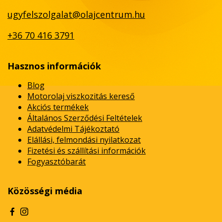
ugyfelszolgalat@olajcentrum.hu
+36 70 416 3791
Hasznos információk
Blog
Motorolaj viszkozitás kereső
Akciós termékek
Általános Szerződési Feltételek
Adatvédelmi Tájékoztató
Elállási, felmondási nyilatkozat
Fizetési és szállítási információk
Fogyasztóbarát
Közösségi média