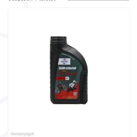
Kenőanyagok