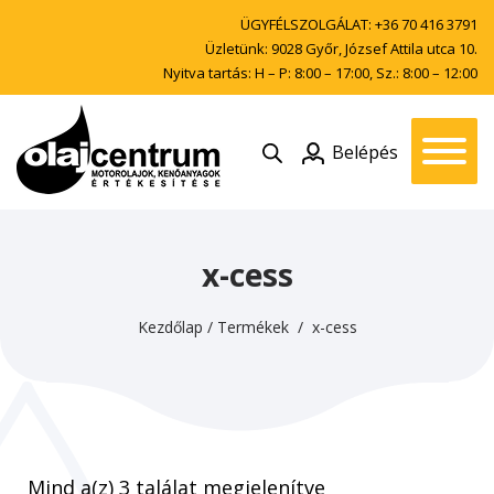
ÜGYFÉLSZOLGÁLAT:
+36 70 416 3791
Üzletünk: 9028 Győr, József Attila utca 10.
Nyitva tartás: H – P: 8:00 – 17:00, Sz.: 8:00 – 12:00
Belépés
x-cess
Kezdőlap
/
Termékek
/ x-cess
Mind a(z) 3 találat megjelenítve