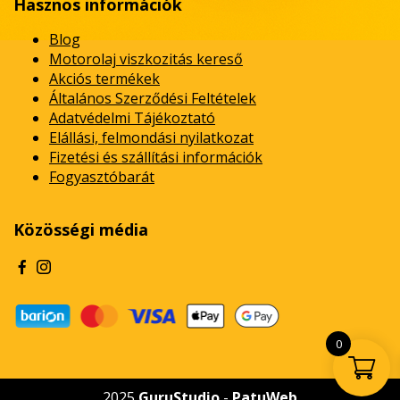
Hasznos információk
Blog
Motorolaj viszkozitás kereső
Akciós termékek
Általános Szerződési Feltételek
Adatvédelmi Tájékoztató
Elállási, felmondási nyilatkozat
Fizetési és szállítási információk
Fogyasztóbarát
Közösségi média
0
2025
GuruStudio
-
PatuWeb