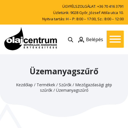
ÜGYFÉLSZOLGÁLAT:
+36 70 416 3791
Üzletünk: 9028 Győr, József Attila utca 10.
Nyitva tartás: H – P: 8:00 – 17:00, Sz.: 8:00 – 12:00
Belépés
Üzemanyagszűrő
Kezdőlap
/
Termékek
/
Szűrők
/
Mezőgazdasági gép
szűrők
/
Üzemanyagszűrő