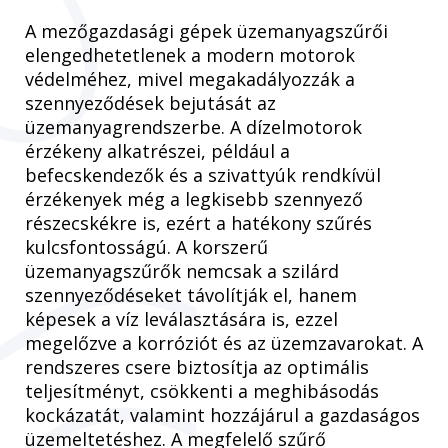
A mezőgazdasági gépek üzemanyagszűrői
elengedhetetlenek a modern motorok
védelméhez, mivel megakadályozzák a
szennyeződések bejutását az
üzemanyagrendszerbe. A dízelmotorok
érzékeny alkatrészei, például a
befecskendezők és a szivattyúk rendkívül
érzékenyek még a legkisebb szennyező
részecskékre is, ezért a hatékony szűrés
kulcsfontosságú. A korszerű
üzemanyagszűrők nemcsak a szilárd
szennyeződéseket távolítják el, hanem
képesek a víz leválasztására is, ezzel
megelőzve a korróziót és az üzemzavarokat. A
rendszeres csere biztosítja az optimális
teljesítményt, csökkenti a meghibásodás
kockázatát, valamint hozzájárul a gazdaságos
üzemeltetéshez. A megfelelő szűrő