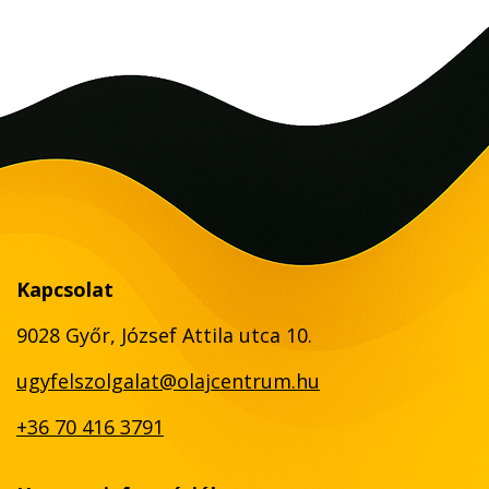
Kapcsolat
9028 Győr, József Attila utca 10.
ugyfelszolgalat@olajcentrum.hu
+36 70 416 3791