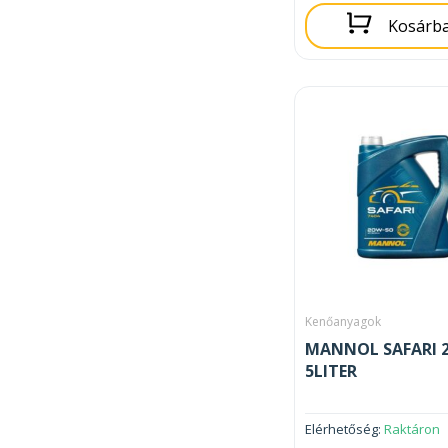
Kosárb
Kenőanyagok
MANNOL SAFARI 
5LITER
Elérhetőség:
Raktáron