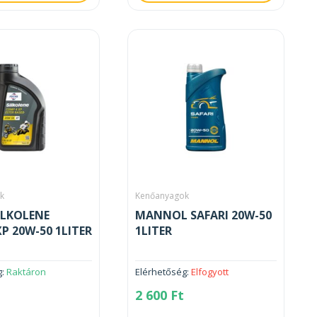
k
Kenőanyagok
ILKOLENE
MANNOL SAFARI 20W-50
P 20W-50 1LITER
1LITER
g:
Raktáron
Elérhetőség:
Elfogyott
2 600
Ft