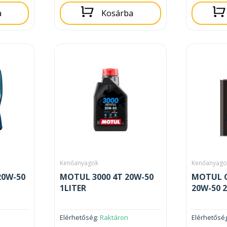
a
Kosárba
Kenőanyagok
Kenőanyago
20W-50
MOTUL 3000 4T 20W-50
MOTUL C
1LITER
20W-50 2
Elérhetőség:
Raktáron
Elérhetősé