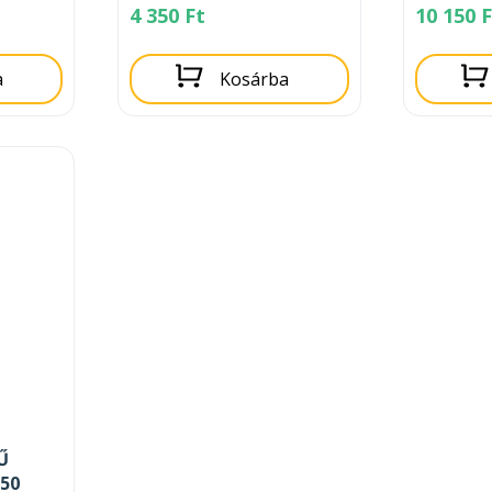
4 350
Ft
10 150
F
a
Kosárba
Ű
50