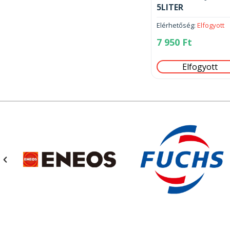
5LITER
Elérhetőség:
Elfogyott
7 950
Ft
Elfogyott