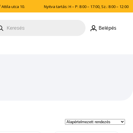
Attila utca 10.
Nyitva tartás: H – P: 8:00 – 17:00, Sz.: 8:00 – 12:00
ducts
rch
Belépés