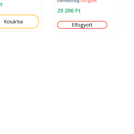
Elérhetőség:
Elfogyott
t
29 200
Ft
Kosárba
Elfogyott