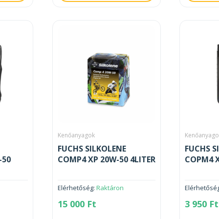
Kenőanyagok
Kenőanyago
FUCHS SILKOLENE
FUCHS S
-50
COMP4 XP 20W-50 4LITER
COPM4 X
Elérhetőség:
Raktáron
Elérhetősé
15 000
Ft
3 950
Ft