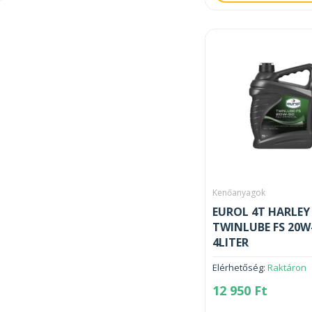
Kenőanyagok
EUROL 4T HARLEY
TWINLUBE FS 20W
4LITER
Elérhetőség:
Raktáron
12 950
Ft