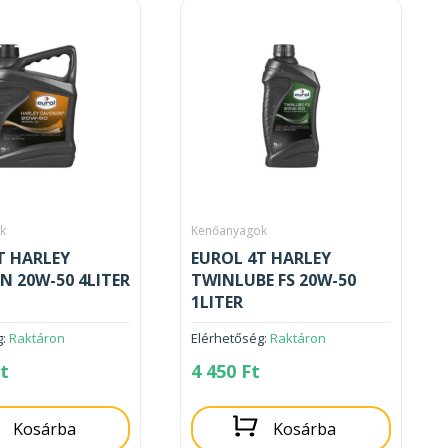
k
Kenőanyagok
T HARLEY
EUROL 4T HARLEY
N 20W-50 4LITER
TWINLUBE FS 20W-50
1LITER
g:
Raktáron
Elérhetőség:
Raktáron
t
4 450
Ft
Kosárba
Kosárba