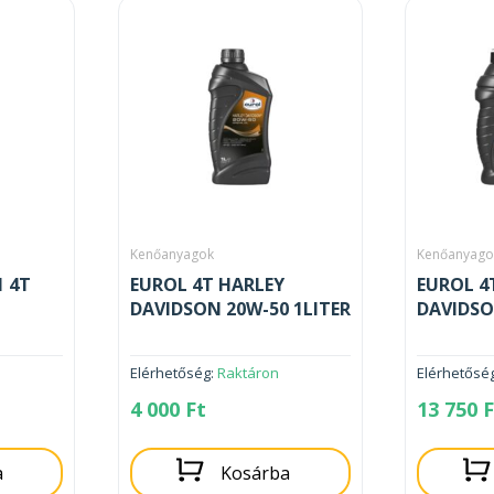
Kenőanyagok
Kenőanyago
 4T
EUROL 4T HARLEY
EUROL 4
DAVIDSON 20W-50 1LITER
DAVIDSO
Elérhetőség:
Raktáron
Elérhetősé
4 000
Ft
13 750
F
a
Kosárba