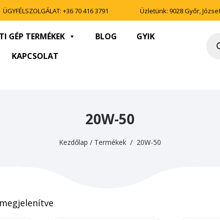
ÜGYFÉLSZOLGÁLAT:
+36 70 416 3791
Üzletünk: 9028 Győr, József 
TI GÉP TERMÉKEK
BLOG
GYIK
Pro
sea
KAPCSOLAT
20W-50
Kezdőlap
/
Termékek
/ 20W-50
 megjelenítve