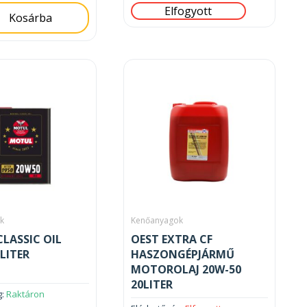
Elfogyott
Kosárba
k
Kenőanyagok
LASSIC OIL
OEST EXTRA CF
LITER
HASZONGÉPJÁRMŰ
MOTOROLAJ 20W-50
20LITER
g:
Raktáron