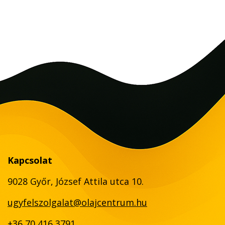
Kapcsolat
9028 Győr, József Attila utca 10.
ugyfelszolgalat@olajcentrum.hu
+36 70 416 3791