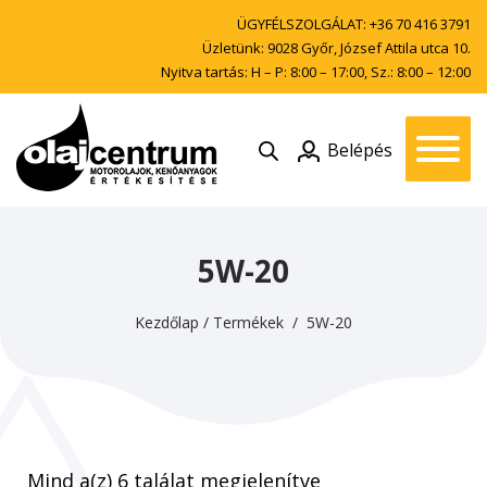
ÜGYFÉLSZOLGÁLAT:
+36 70 416 3791
Üzletünk: 9028 Győr, József Attila utca 10.
Nyitva tartás: H – P: 8:00 – 17:00, Sz.: 8:00 – 12:00
Belépés
5W-20
Kezdőlap
/
Termékek
/ 5W-20
Mind a(z) 6 találat megjelenítve