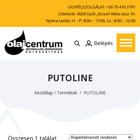
ÜGYFÉLSZOLGÁLAT:
+36 70 416 3791
Üzletünk: 9028 Győr, József Attila utca 10.
Nyitva tartás: H – P: 8:00 – 17:00, Sz.: 8:00 – 12:00
Belépés
PUTOLINE
Kezdőlap
/
Termékek
/ PUTOLINE
Összesen 1 találat