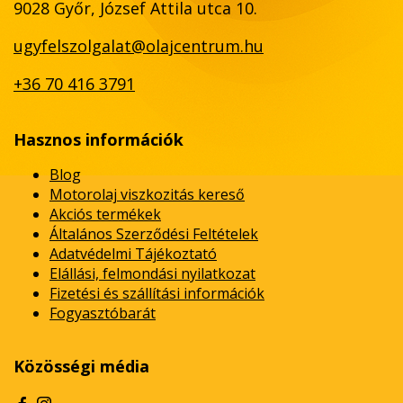
9028 Győr, József Attila utca 10.
ugyfelszolgalat@olajcentrum.hu
+36 70 416 3791
Hasznos információk
Blog
Motorolaj viszkozitás kereső
Akciós termékek
Általános Szerződési Feltételek
Adatvédelmi Tájékoztató
Elállási, felmondási nyilatkozat
Fizetési és szállítási információk
Fogyasztóbarát
Közösségi média