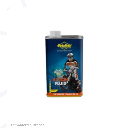
Karbantartás, szerviz