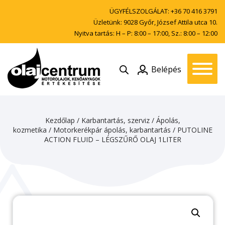
ÜGYFÉLSZOLGÁLAT:
+36 70 416 3791
Üzletünk: 9028 Győr, József Attila utca 10.
Nyitva tartás: H – P: 8:00 – 17:00, Sz.: 8:00 – 12:00
Belépés
Kezdőlap
/
Karbantartás, szerviz
/
Ápolás,
kozmetika
/
Motorkerékpár ápolás, karbantartás
/ PUTOLINE
ACTION FLUID – LÉGSZŰRŐ OLAJ 1LITER