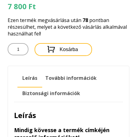
7 800
Ft
Ezen termék megvásárlása után
78
pontban
részesülhet, melyet a következő vásárlás alkalmával
használhat fel!
PUTOLINE
Kosárba
ACTION
FLUID
-
LÉGSZŰRŐ
Leírás
További információk
OLAJ
1LITER
mennyiség
Biztonsági információk
Leírás
Mindig kövesse a termék címkéjén