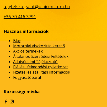
ugyfelszolgalat@olajcentrum.hu
+36 70 416 3791
Hasznos információk
Blog
Motorolaj viszkozitás kereső
Akciós termékek
Általános Szerződési Feltételek
Adatvédelmi Tájékoztató
Elállási, felmondási nyilatkozat
Fizetési és szállítási információk
Fogyasztóbarát
Közösségi média