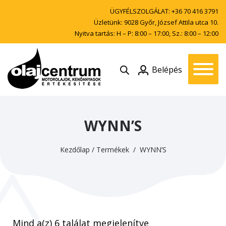
ÜGYFÉLSZOLGÁLAT:
+36 70 416 3791
Üzletünk: 9028 Győr, József Attila utca 10.
Nyitva tartás: H – P: 8:00 – 17:00, Sz.: 8:00 – 12:00
Belépés
WYNN’S
Kezdőlap
/
Termékek
/ WYNN’S
Mind a(z) 6 találat megjelenítve