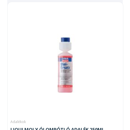
Adalékok
LIQUI MOLY ÓLOMPÓTLÓ ADALÉK 250ML