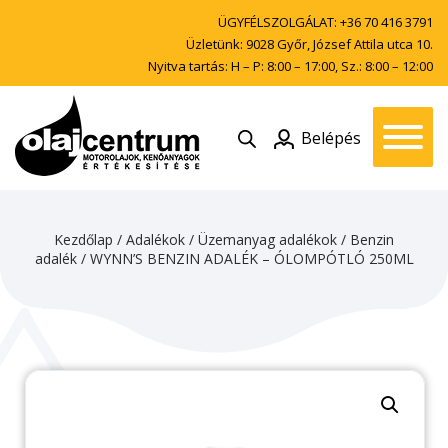
ÜGYFÉLSZOLGÁLAT:
+36 70 416 3791
Üzletünk: 9028 Győr, József Attila utca 10.
Nyitva tartás: H – P: 8:00 – 17:00, Sz.: 8:00 – 12:00
Belépés
Kezdőlap
/
Adalékok
/
Üzemanyag adalékok
/
Benzin
adalék
/ WYNN’S BENZIN ADALÉK – ÓLOMPÓTLÓ 250ML