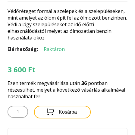
Védőréteget formál a szelepek és a szelepüléseken,
mint amelyet az ólom épít fel az ólmozott benzinben.
Védi a lágy szelepüléseket az idő előtti
elhasználódástól melyet az ólmozatlan benzin
használata okoz.
Elérhetőség:
Raktáron
3 600
Ft
Ezen termék megvásárlása után
36
pontban
részesülhet, melyet a következő vásárlás alkalmával
használhat fel!
WYNN'S
Kosárba
BENZIN
ADALÉK
-