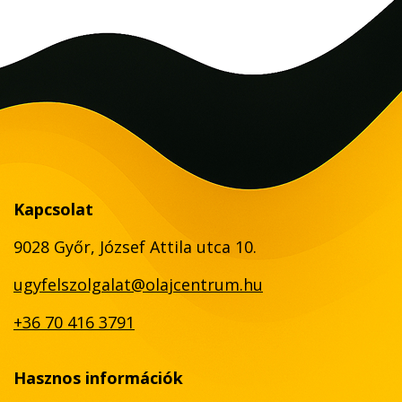
Kapcsolat
9028 Győr, József Attila utca 10.
ugyfelszolgalat@olajcentrum.hu
+36 70 416 3791
Hasznos információk