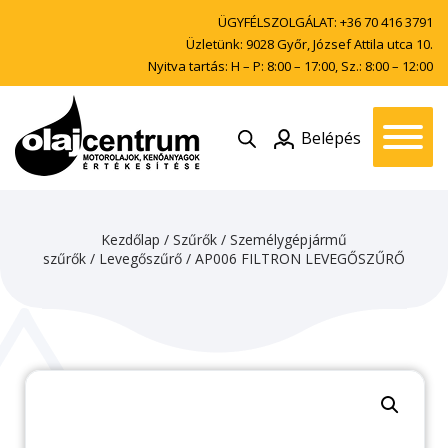
ÜGYFÉLSZOLGÁLAT:
+36 70 416 3791
Üzletünk: 9028 Győr, József Attila utca 10.
Nyitva tartás: H – P: 8:00 – 17:00, Sz.: 8:00 – 12:00
Belépés
Kezdőlap
/
Szűrők
/
Személygépjármű
szűrők
/
Levegőszűrő
/ AP006 FILTRON LEVEGŐSZŰRŐ