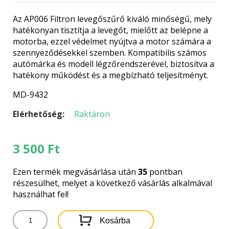
Az AP006 Filtron levegőszűrő kiváló minőségű, mely
hatékonyan tisztítja a levegőt, mielőtt az belépne a
motorba, ezzel védelmet nyújtva a motor számára a
szennyeződésekkel szemben. Kompatibilis számos
autómárka és modell légzőrendszerével, biztosítva a
hatékony működést és a megbízható teljesítményt.
MD-9432
Elérhetőség:
Raktáron
3 500
Ft
Ezen termék megvásárlása után
35
pontban
részesülhet, melyet a következő vásárlás alkalmával
használhat fel!
AP006
Kosárba
FILTRON