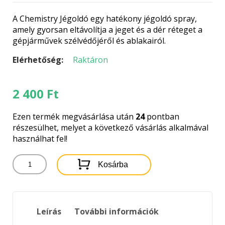
A Chemistry Jégoldó egy hatékony jégoldó spray,
amely gyorsan eltávolítja a jeget és a dér réteget a
gépjárművek szélvédőjéről és ablakairól.
Elérhetőség:
Raktáron
2 400
Ft
Ezen termék megvásárlása után
24
pontban
részesülhet, melyet a következő vásárlás alkalmával
használhat fel!
CHEMISTRY
Kosárba
PUMPÁS
JÉGOLDÓ
500ML
mennyiség
Leírás
További információk