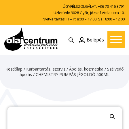
ÜGYFÉLSZOLGÁLAT:
+36 70 416 3791
Üzletünk: 9028 Győr, József Attila utca 10.
Nyitva tartás: H – P: 8:00 – 17:00, Sz.: 8:00 – 12:00
Belépés
Kezdőlap
/
Karbantartás, szerviz
/
Ápolás, kozmetika
/
Szélvédő
ápolás
/ CHEMISTRY PUMPÁS JÉGOLDÓ 500ML