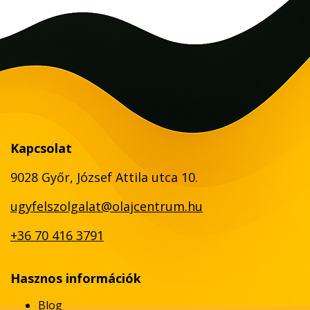
Kapcsolat
9028 Győr, József Attila utca 10.
ugyfelszolgalat@olajcentrum.hu
+36 70 416 3791
Hasznos információk
Blog