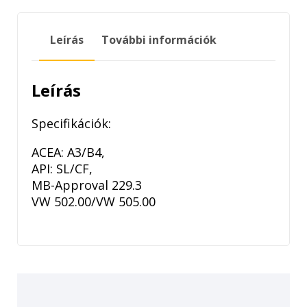
NF
5W-
Leírás
További információk
40
5LITER
mennyiség
Leírás
Specifikációk:
ACEA: A3/B4,
API: SL/CF,
MB-Approval 229.3
VW 502.00/VW 505.00