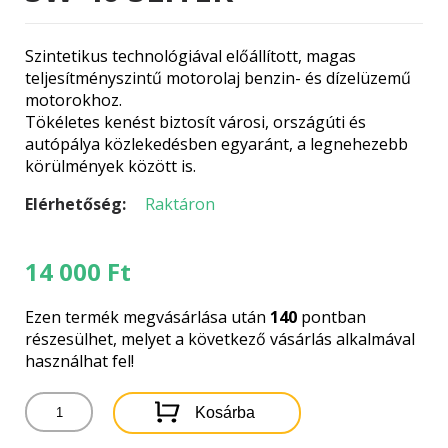
Szintetikus technológiával előállított, magas
teljesítményszintű motorolaj benzin- és dízelüzemű
motorokhoz.
Tökéletes kenést biztosít városi, országúti és
autópálya közlekedésben egyaránt, a legnehezebb
körülmények között is.
Elérhetőség:
Raktáron
14 000
Ft
Ezen termék megvásárlása után
140
pontban
részesülhet, melyet a következő vásárlás alkalmával
használhat fel!
ELF
Kosárba
EVOLUTION
900