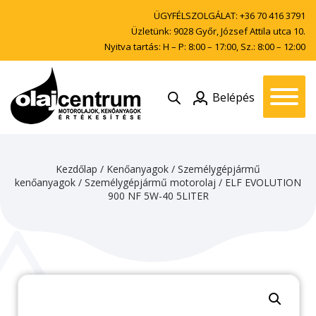
ÜGYFÉLSZOLGÁLAT:
+36 70 416 3791
Üzletünk: 9028 Győr, József Attila utca 10.
Nyitva tartás: H – P: 8:00 – 17:00, Sz.: 8:00 – 12:00
Belépés
Kezdőlap
/
Kenőanyagok
/
Személygépjármű
kenőanyagok
/
Személygépjármű motorolaj
/ ELF EVOLUTION
900 NF 5W-40 5LITER