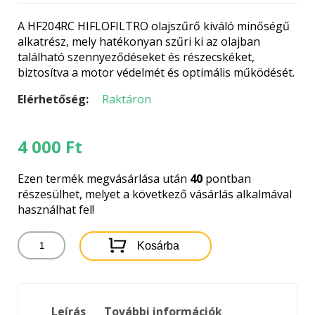
A HF204RC HIFLOFILTRO olajszűrő kiváló minőségű
alkatrész, mely hatékonyan szűri ki az olajban
található szennyeződéseket és részecskéket,
biztosítva a motor védelmét és optimális működését.
Elérhetőség:
Raktáron
4 000
Ft
Ezen termék megvásárlása után
40
pontban
részesülhet, melyet a következő vásárlás alkalmával
használhat fel!
HF204RC
Kosárba
HIFLOFILTRO
OLAJSZŰRŐ
mennyiség
Leírás
További információk