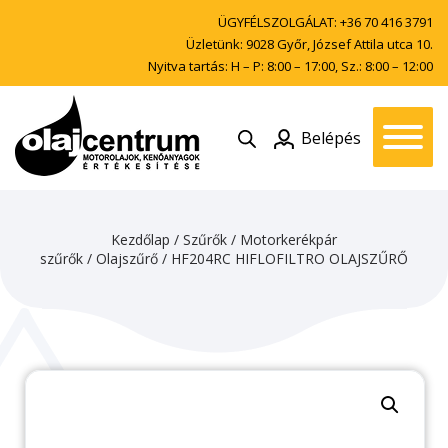
ÜGYFÉLSZOLGÁLAT:
+36 70 416 3791
Üzletünk: 9028 Győr, József Attila utca 10.
Nyitva tartás: H – P: 8:00 – 17:00, Sz.: 8:00 – 12:00
Belépés
Kezdőlap
/
Szűrők
/
Motorkerékpár
szűrők
/
Olajszűrő
/ HF204RC HIFLOFILTRO OLAJSZŰRŐ