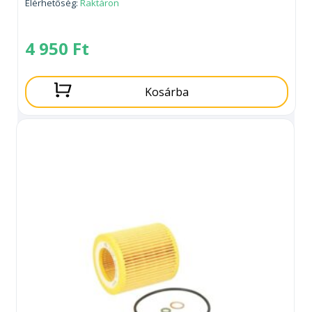
Elérhetőség:
Raktáron
4 950
Ft
Kosárba