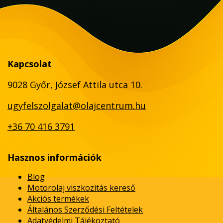
Kapcsolat
9028 Győr, József Attila utca 10.
ugyfelszolgalat@olajcentrum.hu
+36 70 416 3791
Hasznos információk
Blog
Motorolaj viszkozitás kereső
Akciós termékek
Általános Szerződési Feltételek
Adatvédelmi Tájékoztató