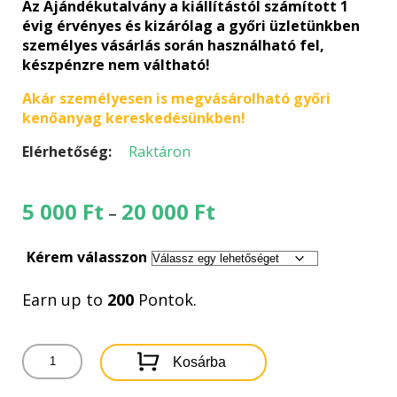
Az Ajándékutalvány a kiállítástól számított 1
évig érvényes és kizárólag a győri üzletünkben
személyes vásárlás során használható fel,
készpénzre nem váltható!
Akár személyesen is megvásárolható győri
kenőanyag kereskedésünkben!
Elérhetőség:
Raktáron
Ártartomány:
5 000
Ft
20 000
Ft
–
5
000 Ft
Kérem válasszon
-
20
Earn up to
200
Pontok.
000 Ft
OLAJCENTRUM
Kosárba
AJÁNDÉKUTALVÁNY
mennyiség