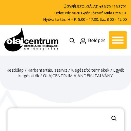
ÜGYFÉLSZOLGÁLAT:
+36 70 416 3791
Üzletünk: 9028 Győr, József Attila utca 10.
Nyitva tartás: H – P: 8:00 – 17:00, Sz.: 8:00 – 12:00
Belépés
Kezdőlap
/
Karbantartás, szerviz
/
Kiegészítő termékek
/
Egyéb
kiegészítők
/ OLAJCENTRUM AJÁNDÉKUTALVÁNY