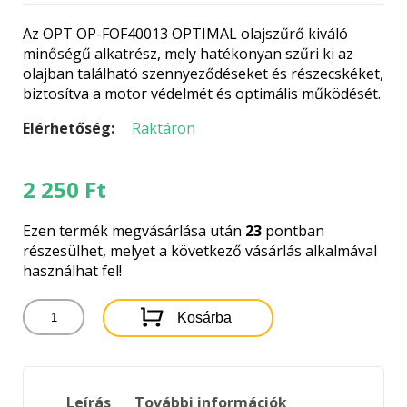
Az OPT OP-FOF40013 OPTIMAL olajszűrő kiváló
minőségű alkatrész, mely hatékonyan szűri ki az
olajban található szennyeződéseket és részecskéket,
biztosítva a motor védelmét és optimális működését.
Elérhetőség:
Raktáron
2 250
Ft
Ezen termék megvásárlása után
23
pontban
részesülhet, melyet a következő vásárlás alkalmával
használhat fel!
OPT
Kosárba
OP-
FOF40013
OPTIMAL
OLAJSZŰRŐ
Leírás
További információk