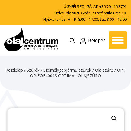
ÜGYFÉLSZOLGÁLAT:
+36 70 416 3791
Üzletünk: 9028 Győr, József Attila utca 10.
Nyitva tartás: H – P: 8:00 – 17:00, Sz.: 8:00 – 12:00
Belépés
Kezdőlap
/
Szűrők
/
Személygépjármű szűrők
/
Olajszűrő
/ OPT
OP-FOF40013 OPTIMAL OLAJSZŰRŐ