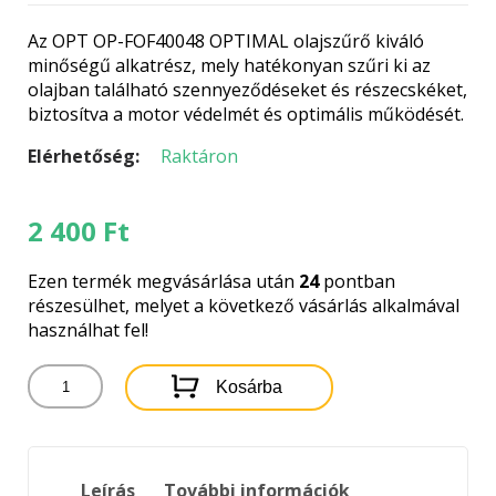
Az OPT OP-FOF40048 OPTIMAL olajszűrő kiváló
minőségű alkatrész, mely hatékonyan szűri ki az
olajban található szennyeződéseket és részecskéket,
biztosítva a motor védelmét és optimális működését.
Elérhetőség:
Raktáron
2 400
Ft
Ezen termék megvásárlása után
24
pontban
részesülhet, melyet a következő vásárlás alkalmával
használhat fel!
OPT
Kosárba
OP-
FOF40048
OPTIMAL
OLAJSZŰRŐ
Leírás
További információk