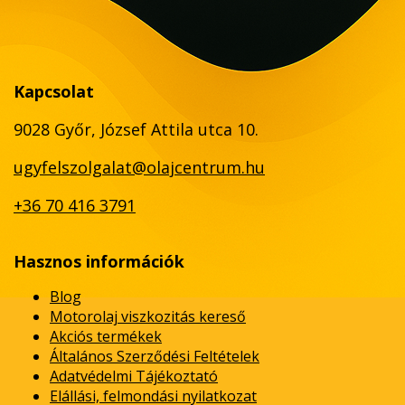
Kapcsolat
9028 Győr, József Attila utca 10.
ugyfelszolgalat@olajcentrum.hu
+36 70 416 3791
Hasznos információk
Blog
Motorolaj viszkozitás kereső
Akciós termékek
Általános Szerződési Feltételek
Adatvédelmi Tájékoztató
Elállási, felmondási nyilatkozat