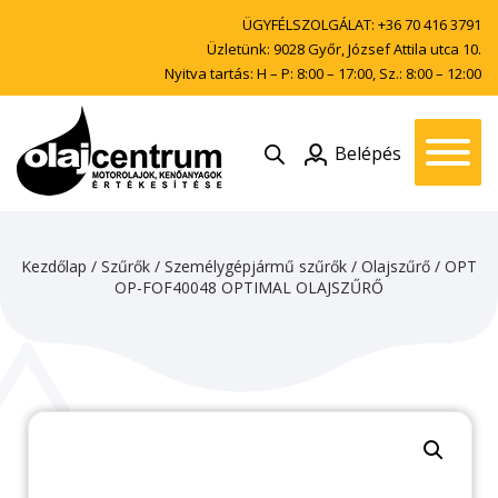
ÜGYFÉLSZOLGÁLAT:
+36 70 416 3791
Üzletünk: 9028 Győr, József Attila utca 10.
Nyitva tartás: H – P: 8:00 – 17:00, Sz.: 8:00 – 12:00
Belépés
Kezdőlap
/
Szűrők
/
Személygépjármű szűrők
/
Olajszűrő
/ OPT
OP-FOF40048 OPTIMAL OLAJSZŰRŐ