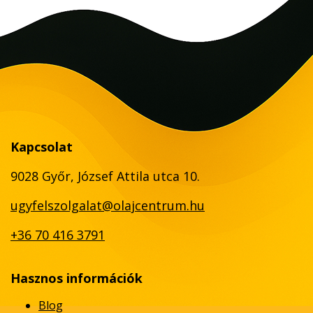
Kapcsolat
9028 Győr, József Attila utca 10.
ugyfelszolgalat@olajcentrum.hu
+36 70 416 3791
Hasznos információk
Blog