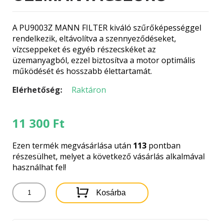
A PU9003Z MANN FILTER kiváló szűrőképességgel
rendelkezik, eltávolítva a szennyeződéseket,
vízcseppeket és egyéb részecskéket az
üzemanyagból, ezzel biztosítva a motor optimális
működését és hosszabb élettartamát.
Elérhetőség:
Raktáron
11 300
Ft
Ezen termék megvásárlása után
113
pontban
részesülhet, melyet a következő vásárlás alkalmával
használhat fel!
PU9003Z
Kosárba
MANN
FILTER
ÜZEMANYAGSZŰRŐ