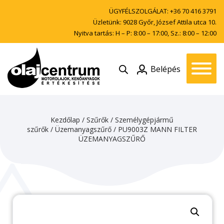
ÜGYFÉLSZOLGÁLAT:
+36 70 416 3791
Üzletünk: 9028 Győr, József Attila utca 10.
Nyitva tartás: H – P: 8:00 – 17:00, Sz.: 8:00 – 12:00
Belépés
Kezdőlap
/
Szűrők
/
Személygépjármű
szűrők
/
Üzemanyagszűrő
/ PU9003Z MANN FILTER
ÜZEMANYAGSZŰRŐ