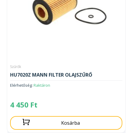
Szűrők
HU7020Z MANN FILTER OLAJSZŰRŐ
Elérhetőség:
Raktáron
4 450
Ft
Kosárba