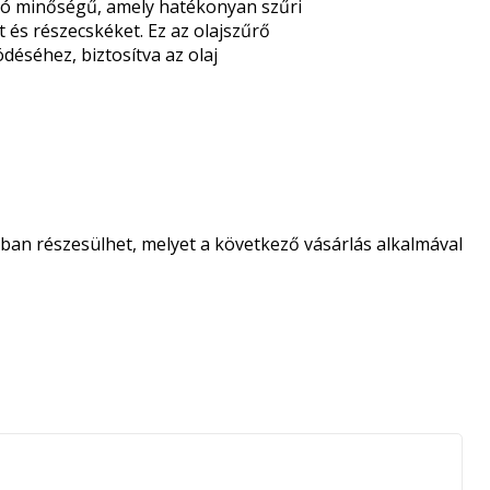
ó minőségű, amely hatékonyan szűri
 és részecskéket. Ez az olajszűrő
éséhez, biztosítva az olaj
an részesülhet, melyet a következő vásárlás alkalmával