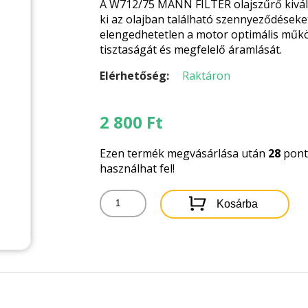
A W712/75 MANN FILTER olajszűrő kivál
ki az olajban található szennyeződéseket
elengedhetetlen a motor optimális működ
tisztaságát és megfelelő áramlását.
Elérhetőség:
Raktáron
2 800
Ft
Ezen termék megvásárlása után
28
pontb
használhat fel!
W712/75
Kosárba
MANN
FILTER
OLAJSZŰRŐ
mennyiség