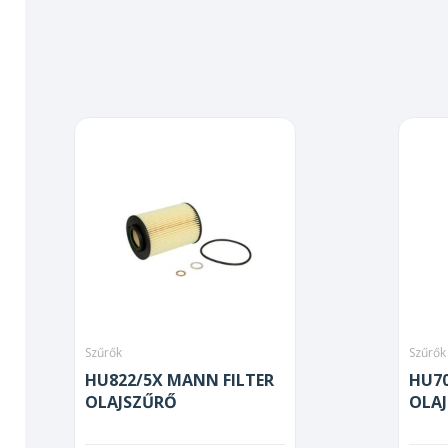
Szűrők
Szűrők
HU822/5X MANN FILTER
HU70
OLAJSZŰRŐ
OLA