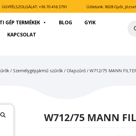
ÜGYFÉLSZOLGÁLAT:
+36 70 416 3791
Üzletünk: 9028 Győr, József 
TI GÉP TERMÉKEK
BLOG
GYIK
Pro
sea
KAPCSOLAT
zűrők
/
Személygépjármű szűrők
/
Olajszűrő
/ W712/75 MANN FILTE
W712/75 MANN FI