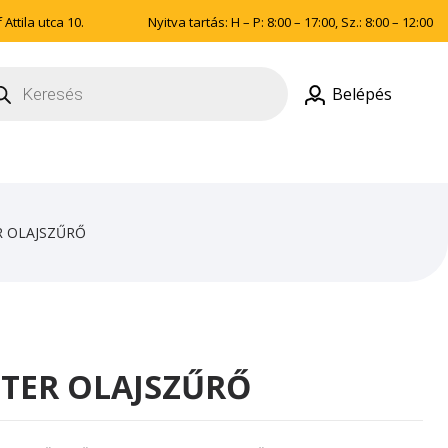
Attila utca 10.
Nyitva tartás: H – P: 8:00 – 17:00, Sz.: 8:00 – 12:00
ducts
rch
Belépés
R OLAJSZŰRŐ
LTER OLAJSZŰRŐ