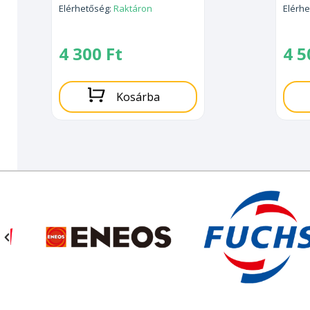
Elérhetőség:
Raktáron
Elérh
4 300
Ft
4 
Kosárba