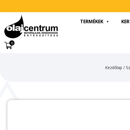
TERMÉKEK
KER
0
Kezdőlap
/
S