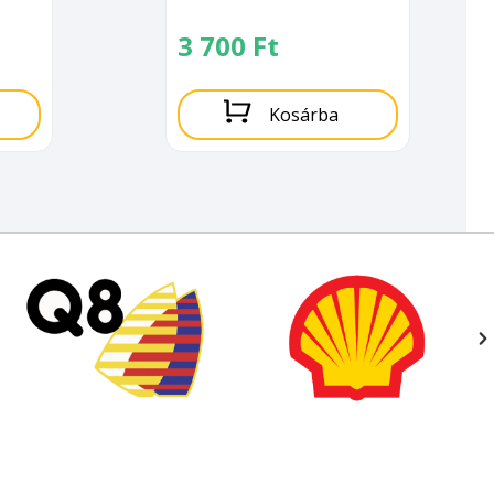
3 700
Ft
Kosárba