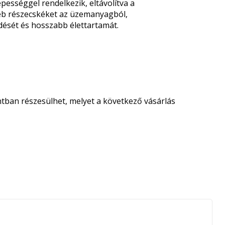
sséggel rendelkezik, eltávolítva a
éb részecskéket az üzemanyagból,
dését és hosszabb élettartamát.
tban részesülhet, melyet a következő vásárlás