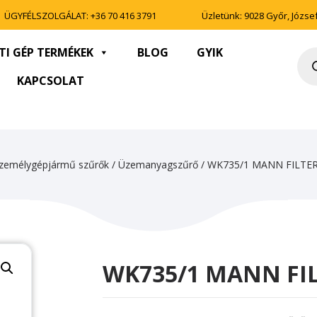
ÜGYFÉLSZOLGÁLAT:
+36 70 416 3791
Üzletünk: 9028 Győr, József 
TI GÉP TERMÉKEK
BLOG
GYIK
Pro
sea
KAPCSOLAT
zemélygépjármű szűrők
/
Üzemanyagszűrő
/ WK735/1 MANN FILT
WK735/1 MANN FI