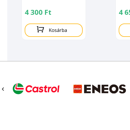
4 300
Ft
4 
Kosárba