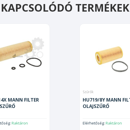
KAPCSOLÓDÓ TERMÉKEK
Szűrők
4X MANN FILTER
HU719/8Y MANN FIL
JSZŰRŐ
OLAJSZŰRŐ
etőség:
Raktáron
Elérhetőség:
Raktáron