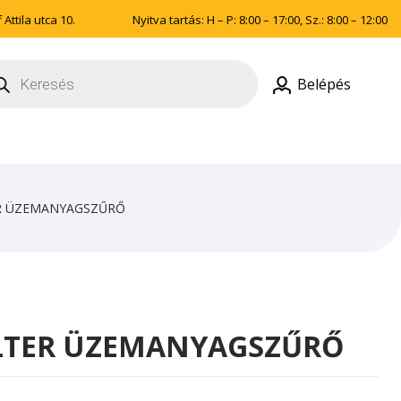
Attila utca 10.
Nyitva tartás: H – P: 8:00 – 17:00, Sz.: 8:00 – 12:00
ducts
rch
Belépés
ER ÜZEMANYAGSZŰRŐ
LTER ÜZEMANYAGSZŰRŐ