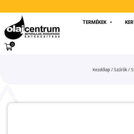
TERMÉKEK
KER
0
Kezdőlap
/
Szűrők
/
S