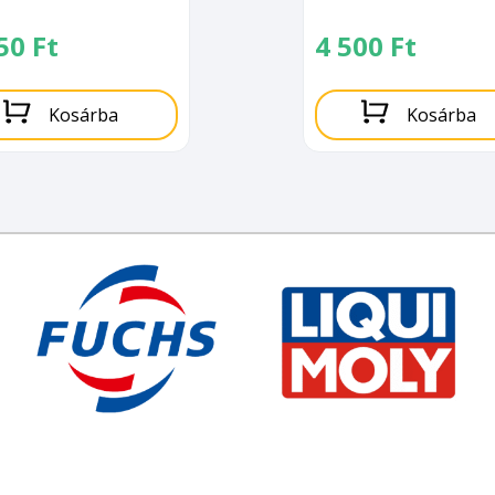
650
Ft
4 500
Ft
Kosárba
Kosárba