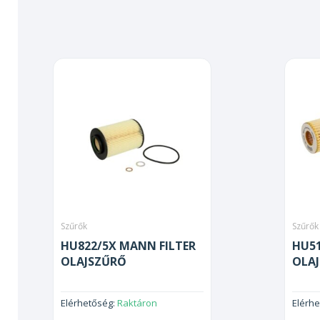
Szűrők
Szűrők
HU822/5X MANN FILTER
HU51
OLAJSZŰRŐ
OLA
Elérhetőség:
Raktáron
Elérh