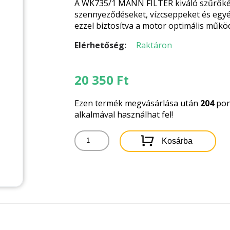
A WK735/1 MANN FILTER kiváló szűrőképe
szennyeződéseket, vízcseppeket és egy
ezzel biztosítva a motor optimális műkö
Elérhetőség:
Raktáron
20 350
Ft
Ezen termék megvásárlása után
204
pon
alkalmával használhat fel!
WK735/1
Kosárba
MANN
FILTER
ÜZEMANYAGSZŰRŐ
mennyiség