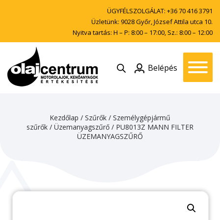
ÜGYFÉLSZOLGÁLAT:
+36 70 416 3791
Üzletünk: 9028 Győr, József Attila utca 10.
Nyitva tartás: H – P: 8:00 – 17:00, Sz.: 8:00 – 12:00
Belépés
Kezdőlap
/
Szűrők
/
Személygépjármű
szűrők
/
Üzemanyagszűrő
/ PU8013Z MANN FILTER
ÜZEMANYAGSZŰRŐ