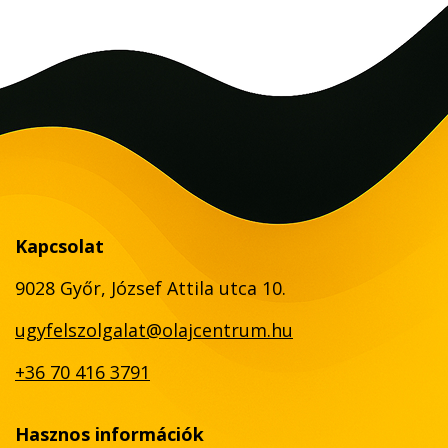
Kapcsolat
9028 Győr, József Attila utca 10.
ugyfelszolgalat@olajcentrum.hu
+36 70 416 3791
Hasznos információk