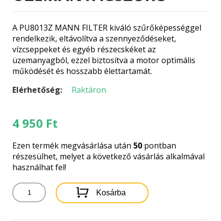
A PU8013Z MANN FILTER kiváló szűrőképességgel
rendelkezik, eltávolítva a szennyeződéseket,
vízcseppeket és egyéb részecskéket az
üzemanyagból, ezzel biztosítva a motor optimális
működését és hosszabb élettartamát.
Elérhetőség:
Raktáron
4 950
Ft
Ezen termék megvásárlása után
50
pontban
részesülhet, melyet a következő vásárlás alkalmával
használhat fel!
PU8013Z
Kosárba
MANN
FILTER
ÜZEMANYAGSZŰRŐ